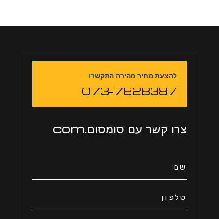
להצעת מחיר מהירה התקשרו
073-7828387
צרו קשר עם סומסום.com